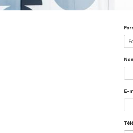
For
Nom
E-m
Tél