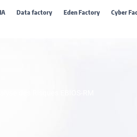
IA
Data factory
Eden Factory
Cyber Fa
Analyse des Risques EBIOS-RM